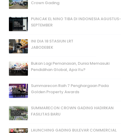
Crown Gading
PUNCAK EL NINO TIBA DI INDONESIA AGUSTUS-
SEPTEMBER
INI DIA 18 STASIUN LRT
JABODEBEK
Bukan Lagi Pemanasan, Dunia Memasuki
Pendidihan Global, Apa Itu?
Summarecon Raih 7 Penghargaan Pada
Golden Property Awards
SUMMARECON CROWN GADING HADIRKAN
FASILITAS BARU
LAUNCHING GADING BULEVAR COMMERCIAL