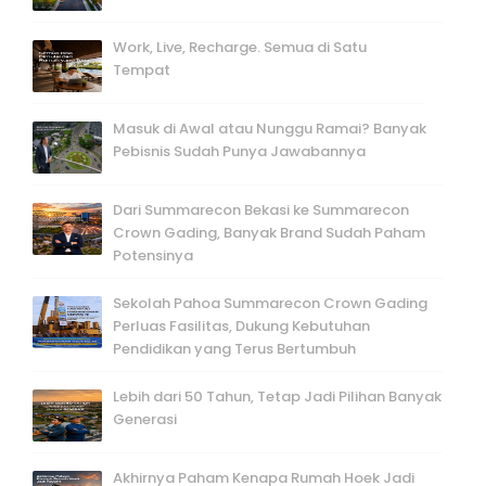
Work, Live, Recharge. Semua di Satu
Tempat
Masuk di Awal atau Nunggu Ramai? Banyak
Pebisnis Sudah Punya Jawabannya
Dari Summarecon Bekasi ke Summarecon
Crown Gading, Banyak Brand Sudah Paham
Potensinya
Sekolah Pahoa Summarecon Crown Gading
Perluas Fasilitas, Dukung Kebutuhan
Pendidikan yang Terus Bertumbuh
Lebih dari 50 Tahun, Tetap Jadi Pilihan Banyak
Generasi
Akhirnya Paham Kenapa Rumah Hoek Jadi