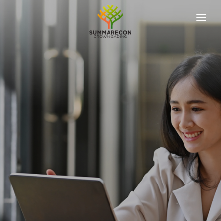
ABOUT US
OUR DEVELOPER
OUR PROJECTS
KPR SIMULATION
NEWS & UPDATES
REACH US