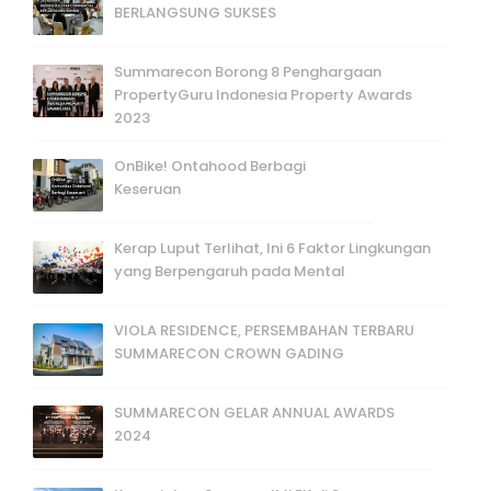
BERLANGSUNG SUKSES
Summarecon Borong 8 Penghargaan
PropertyGuru Indonesia Property Awards
2023
OnBike! Ontahood Berbagi
Keseruan
Kerap Luput Terlihat, Ini 6 Faktor Lingkungan
yang Berpengaruh pada Mental
VIOLA RESIDENCE, PERSEMBAHAN TERBARU
SUMMARECON CROWN GADING
SUMMARECON GELAR ANNUAL AWARDS
2024