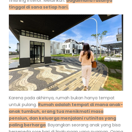
finishing interior.
Melainkan:
bagaimana rasanya
tinggal di sana setiap hari.
Karena pada akhirnya, rumah bukan hanya tempat
untuk pulang.
Rumah adalah tempat di mana anak-
anak tumbuh, orang tua menikmati masa
pensiun, dan keluarga menjalani rutinitas yang
paling berharga
.
Bayangkan seorang anak yang bisa
bersepeda sore hari di lingkungan yang nyaman. Orang