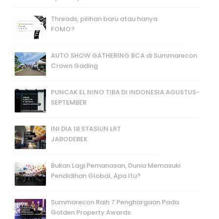
Threads, pilihan baru atau hanya
FOMO?
AUTO SHOW GATHERING BCA di Summarecon
Crown Gading
PUNCAK EL NINO TIBA DI INDONESIA AGUSTUS-
SEPTEMBER
INI DIA 18 STASIUN LRT
JABODEBEK
Bukan Lagi Pemanasan, Dunia Memasuki
Pendidihan Global, Apa Itu?
Summarecon Raih 7 Penghargaan Pada
Golden Property Awards