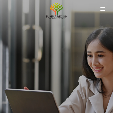
ABOUT US
OUR DEVELOPER
OUR PROJECTS
KPR SIMULATION
NEWS & UPDATES
REACH US