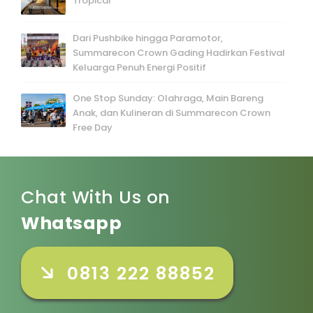
Tropical
Dari Pushbike hingga Paramotor,
Summarecon Crown Gading Hadirkan Festival
Keluarga Penuh Energi Positif
One Stop Sunday: Olahraga, Main Bareng
Anak, dan Kulineran di Summarecon Crown
Free Day
Chat With Us on
Whatsapp
0813 222 88852