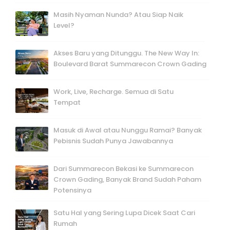
Masih Nyaman Nunda? Atau Siap Naik
Level?
Akses Baru yang Ditunggu. The New Way In:
Boulevard Barat Summarecon Crown Gading
Work, Live, Recharge. Semua di Satu
Tempat
Masuk di Awal atau Nunggu Ramai? Banyak
Pebisnis Sudah Punya Jawabannya
Dari Summarecon Bekasi ke Summarecon
Crown Gading, Banyak Brand Sudah Paham
Potensinya
Satu Hal yang Sering Lupa Dicek Saat Cari
Rumah