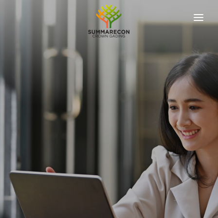
ABOUT US
OUR DEVELOPER
OUR PROJECTS
KPR SIMULATION
NEWS & UPDATES
REACH US