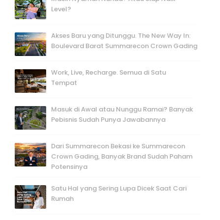
Level?
Akses Baru yang Ditunggu. The New Way In:
Boulevard Barat Summarecon Crown Gading
Work, Live, Recharge. Semua di Satu
Tempat
Masuk di Awal atau Nunggu Ramai? Banyak
Pebisnis Sudah Punya Jawabannya
Dari Summarecon Bekasi ke Summarecon
Crown Gading, Banyak Brand Sudah Paham
Potensinya
Satu Hal yang Sering Lupa Dicek Saat Cari
Rumah