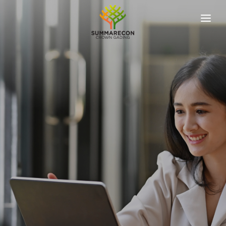
ABOUT US
OUR DEVELOPER
OUR PROJECTS
KPR SIMULATION
NEWS & UPDATES
REACH US