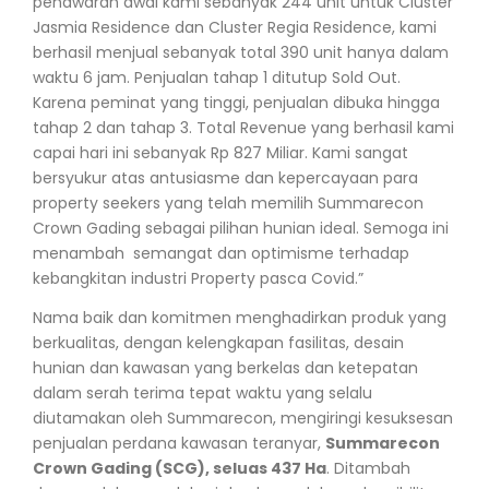
penawaran awal kami sebanyak 244 unit untuk Cluster
Jasmia Residence dan Cluster Regia Residence, kami
berhasil menjual sebanyak total 390 unit hanya dalam
waktu 6 jam. Penjualan tahap 1 ditutup Sold Out.
Karena peminat yang tinggi, penjualan dibuka hingga
tahap 2 dan tahap 3. Total Revenue yang berhasil kami
capai hari ini sebanyak Rp 827 Miliar. Kami sangat
bersyukur atas antusiasme dan kepercayaan para
property seekers yang telah memilih Summarecon
Crown Gading sebagai pilihan hunian ideal. Semoga ini
menambah semangat dan optimisme terhadap
kebangkitan industri Property pasca Covid.”
Nama baik dan komitmen menghadirkan produk yang
berkualitas, dengan kelengkapan fasilitas, desain
hunian dan kawasan yang berkelas dan ketepatan
dalam serah terima tepat waktu yang selalu
diutamakan oleh Summarecon, mengiringi kesuksesan
penjualan perdana kawasan teranyar,
Summarecon
Crown Gading (SCG), seluas 437 Ha
. Ditambah