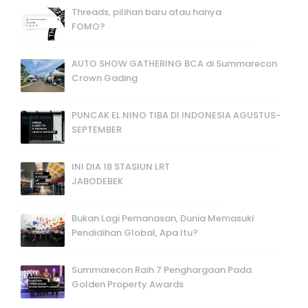
Threads, pilihan baru atau hanya
FOMO?
AUTO SHOW GATHERING BCA di Summarecon
Crown Gading
PUNCAK EL NINO TIBA DI INDONESIA AGUSTUS-
SEPTEMBER
INI DIA 18 STASIUN LRT
JABODEBEK
Bukan Lagi Pemanasan, Dunia Memasuki
Pendidihan Global, Apa Itu?
Summarecon Raih 7 Penghargaan Pada
Golden Property Awards