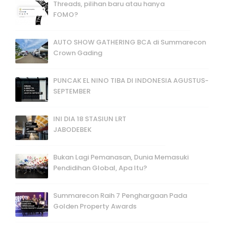
Threads, pilihan baru atau hanya
FOMO?
AUTO SHOW GATHERING BCA di Summarecon
Crown Gading
PUNCAK EL NINO TIBA DI INDONESIA AGUSTUS-
SEPTEMBER
INI DIA 18 STASIUN LRT
JABODEBEK
Bukan Lagi Pemanasan, Dunia Memasuki
Pendidihan Global, Apa Itu?
Summarecon Raih 7 Penghargaan Pada
Golden Property Awards