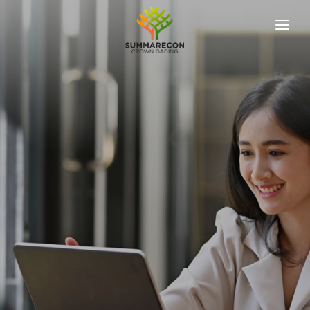
ABOUT US
OUR DEVELOPER
OUR PROJECTS
KPR SIMULATION
NEWS & UPDATES
REACH US