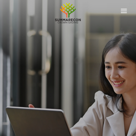
ABOUT US
OUR DEVELOPER
OUR PROJECTS
KPR SIMULATION
NEWS & UPDATES
REACH US