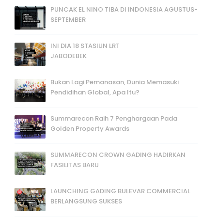
PUNCAK EL NINO TIBA DI INDONESIA AGUSTUS-
SEPTEMBER
INI DIA 18 STASIUN LRT
JABODEBEK
Bukan Lagi Pemanasan, Dunia Memasuki
Pendidihan Global, Apa Itu?
Summarecon Raih 7 Penghargaan Pada
Golden Property Awards
SUMMARECON CROWN GADING HADIRKAN
FASILITAS BARU
LAUNCHING GADING BULEVAR COMMERCIAL
BERLANGSUNG SUKSES